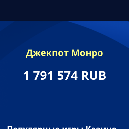
Джекпот Монро
1 791 574 RUB