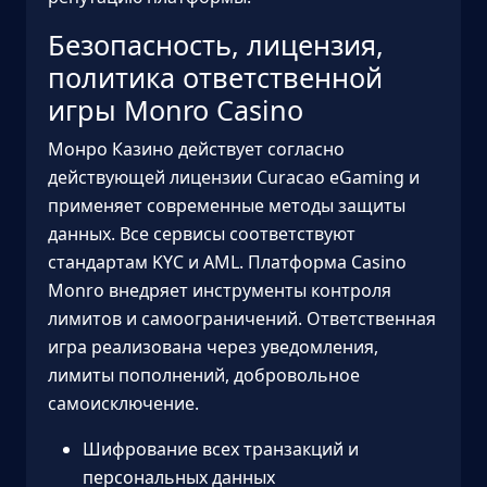
Безопасность, лицензия,
политика ответственной
игры Monro Casino
Монро Казино действует согласно
действующей лицензии Curacao eGaming и
применяет современные методы защиты
данных. Все сервисы соответствуют
стандартам KYC и AML. Платформа Casino
Monro внедряет инструменты контроля
лимитов и самоограничений. Ответственная
игра реализована через уведомления,
лимиты пополнений, добровольное
самоисключение.
Шифрование всех транзакций и
персональных данных