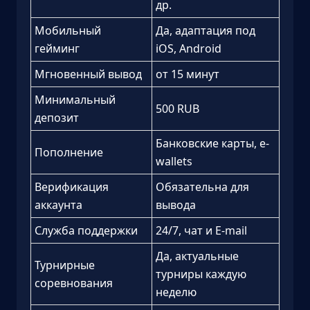
др.
Мобильный
Да, адаптация под
гейминг
iOS, Android
Мгновенный вывод
от 15 минут
Минимальный
500 RUB
депозит
Банковские карты, e-
Пополнение
wallets
Верификация
Обязательна для
аккаунта
вывода
Служба поддержки
24/7, чат и E-mail
Да, актуальные
Турнирные
турниры каждую
соревнования
неделю