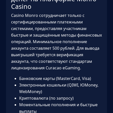
Casino
Casino Monro сотрудничает только с
сертифицированными платежными
системами, предоставляя участникам
быстрые и защищённые методы финансовых
операций. Минимальное пополнение
аккаунта составляет 500 рублей. Для вывода
выигрышей требуется верификация
аккаунта, что соответствуют стандартам
лицензирования Curacao eGaming.
Банковские карты (MasterCard, Visa)
Электронные кошельки (QIWI, ЮMoney,
WebMoney)
Криптовалюта (по запросу)
Моментальные пополнения и быстрые
выплаты