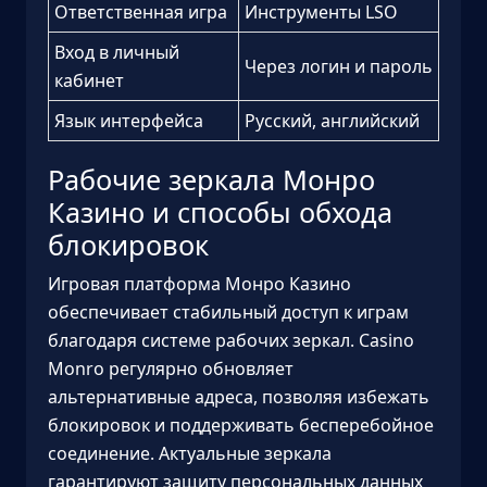
Ответственная игра
Инструменты LSO
Вход в личный
Через логин и пароль
кабинет
Язык интерфейса
Русский, английский
Рабочие зеркала Монро
Казино и способы обхода
блокировок
Игровая платформа Монро Казино
обеспечивает стабильный доступ к играм
благодаря системе рабочих зеркал. Casino
Monro регулярно обновляет
альтернативные адреса, позволяя избежать
блокировок и поддерживать бесперебойное
соединение. Актуальные зеркала
гарантируют защиту персональных данных