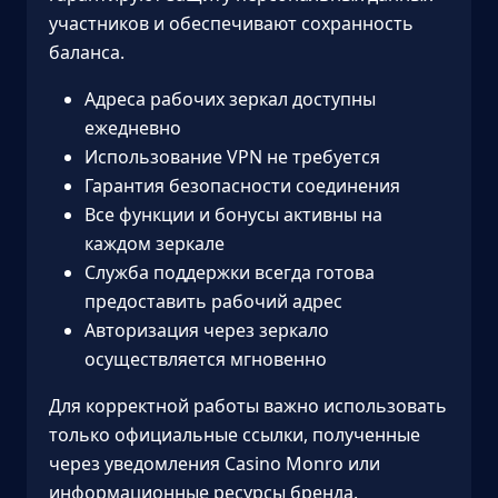
участников и обеспечивают сохранность
баланса.
Адреса рабочих зеркал доступны
ежедневно
Использование VPN не требуется
Гарантия безопасности соединения
Все функции и бонусы активны на
каждом зеркале
Служба поддержки всегда готова
предоставить рабочий адрес
Авторизация через зеркало
осуществляется мгновенно
Для корректной работы важно использовать
только официальные ссылки, полученные
через уведомления Casino Monro или
информационные ресурсы бренда.